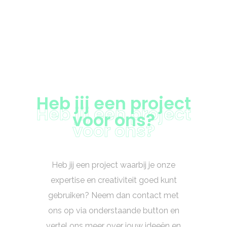
Heb jij een project
Heb jij een project
voor ons?
voor ons?
Heb jij een project waarbij je onze
expertise en creativiteit goed kunt
gebruiken? Neem dan contact met
ons op via onderstaande button en
vertel ons meer over jouw ideeën en