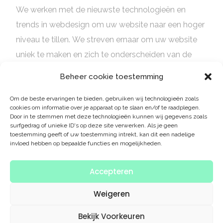
We werken met de nieuwste technologieën en
trends in webdesign om uw website naar een hoger
niveau te tillen. We streven ernaar om uw website
uniek te maken en zich te onderscheiden van de
rest. Wij zijn pas tevreden als u dat ook bent en
Beheer cookie toestemming
zullen er alles aan doen om u een website te bieden
waar u trots op kunt zijn. Kies voor Munt en laat ons
Om de beste ervaringen te bieden, gebruiken wij technologieën zoals
cookies om informatie over je apparaat op te slaan en/of te raadplegen.
uw nieuwe website ontwerpen!
Door in te stemmen met deze technologieën kunnen wij gegevens zoals
surfgedrag of unieke ID's op deze site verwerken. Als je geen
toestemming geeft of uw toestemming intrekt, kan dit een nadelige
invloed hebben op bepaalde functies en mogelijkheden.
Accepteren
Weigeren
Heb jij een project
Heb jij een project
Bekijk Voorkeuren