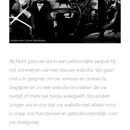
Bij Munt geloven we in een persoonlijke aanpak bij
het ontwerpen van een nieuwe website. We gaan
met u in gesprek om uw wensen en doelen te
begrijpen en zo een website te creëren die uw
bedrijf of merk het beste weergeeft. Bovendien
zorgen we ervoor dat uw website niet alleen mooi
is, maar ook functioneel en gebruiksvriendelijk voor
uw doelgroep.